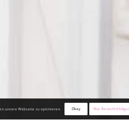
Okay
Nur Benachrichtigu
en unsere Webseite zu optimieren.