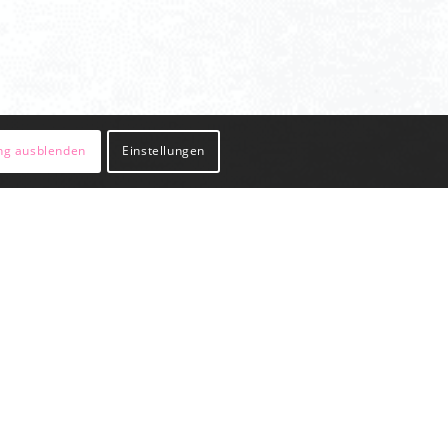
ng ausblenden
Einstellungen
TEILE.
 Tag für Tag auftanken können. Das hört
r Ihr Raumdesign nutzen.
r Wunschfarbton auch zu der Architektur
er abstimmen? Welche Farbtöne erzeugen
er hinaus wohngesundes Ambiente?