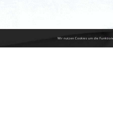
Wir nutzen Cookies um die Funktion
WOHNRAUMBERAT
WEIL DAS GANZE ME
Ihre Räume sollen bestmöglich zur Geltu
sich einfach an. Und genau das ist es,
Wir berücksichtigen alle Facetten, die e
und den Lichtverhältnissen Ihres Raume
genau die Stimmung, die Sie im Hinterko