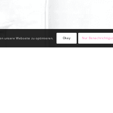
Okay
Nur Benachrichtigu
en unsere Webseite zu optimieren.
UNG.
HR IST ALS DIE SUMME SEINER 
ng kommen und Ihnen genau das Wohlgefühl bescheren, in dem Sie
 wenn Sie die umfassende Kompetenz unserer Wohnraumberatung fü
in ganzheitliche Planung und Materialauswahl ausmachen. Passt Ih
s? Wie lassen sich Wand, Decke und Boden harmonisch aufeinand
pf haben? Und was ist eigentlich die beste Lösung für ein darüb